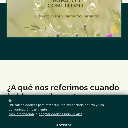
¿A qué nos referimos cuando
hablamos de centros
barriales de
Utilizamos cookies para ofrecerle una experiencia óptima y una
comunicación pertinente.
medicina MBU?
Más información
o
aceptar cookies individuales
.
¡Entendido!
Para situarnos en el tema, me voy a referir a que son los centros