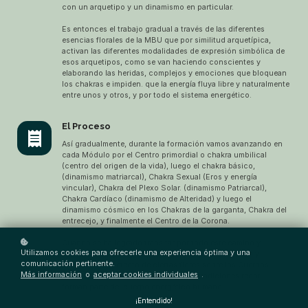
con un arquetipo y un dinamismo en particular.
Es entonces el trabajo gradual a través de las diferentes
esencias florales de la MBU que por similitud arquetípica,
activan las diferentes modalidades de expresión simbólica de
esos arquetipos, como se van haciendo conscientes y
elaborando las heridas, complejos y emociones que bloquean
los chakras e impiden. que la energía fluya libre y naturalmente
entre unos y otros, y por todo el sistema energético.
El Proceso
Así gradualmente, durante la formación vamos avanzando en
cada Módulo por el Centro primordial o chakra umbilical
(centro del origen de la vida), luego el chakra básico,
(dinamismo matriarcal), Chakra Sexual (Eros y energía
vincular), Chakra del Plexo Solar. (dinamismo Patriarcal),
Chakra Cardíaco (dinamismo de Alteridad) y luego el
dinamismo cósmico en los Chakras de la garganta, Chakra del
entrecejo, y finalmente el Centro de la Corona.
Cuando se ha logrado transitar por todo este camino y
Utilizamos cookies para ofrecerle una experiencia óptima y una
proceso se logra comprender con mayor conciencia y
comunicación pertinente.
sensibilidad el efecto de ciertas flores sobre los Cuerpos
Más información
o
aceptar cookies individuales
.
Sutiles, que como muchos saberes y tradiciones reconocen,
forman parte del cuerpo energético humano.
¡Entendido!