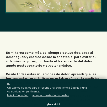
En mi tarea como médico, siempre estuve dedicada al
dolor agudo y crónico desde la anestesia, para evitar el
sufrimiento quirúrgico, hasta el tratamiento del dolor
agudo postoperatorio y el dolor crónico.
Desde todas estas situaciones de dolor, aprendi que las
herramientas terapéuticas no estaban sólo en la medicina
tradicional, sino que se debian usar otras técnicas
terapéuticas, ya que el dolor y muchas la veces las causas
Utilizamos cookies para ofrecerle una experiencia óptima y una
quirúrgicas , aunque a veces parecen accidentales,
comunicación pertinente.
Más información
o
aceptar cookies individuales
.
responden a las alteraciones de otros cuerpos que rodean
al cuerpo físico y desde donde viene la energía circula por
los distintos cuerpos y se puede impactar, organizar y
¡Entendido!