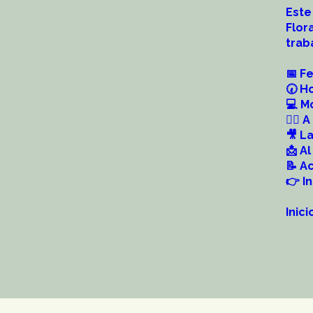
Este
Flor
trab
📅 Fe
🕢 Ho
💻 M
👨‍⚕
🎥 L
📩 A
📝 A
👉 I
Inic