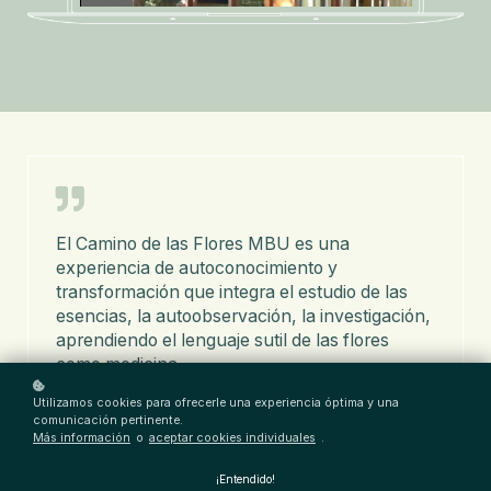
El Camino de las Flores MBU es una
experiencia de autoconocimiento y
transformación que integra el estudio de las
esencias, la autoobservación, la investigación,
aprendiendo el lenguaje sutil de las flores
como medicina.
Utilizamos cookies para ofrecerle una experiencia óptima y una
comunicación pertinente.
Bernardo Ferrando
Más información
o
aceptar cookies individuales
.
¡Entendido!