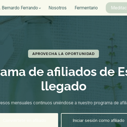
. Bernardo Ferrando
Nosotros
Fermentario
Meditac
APROVECHA LA OPORTUNIDAD
rama de afiliados de 
llegado
esos mensuales continuos uniéndose a nuestro programa de afili
Conviértete en afiliado
Iniciar sesión como afiliado