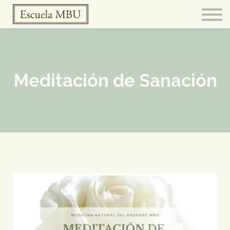
FERMENTARIO
Meditación
CURSOS
BOTICA
CONTACTO
Meditación de Sanación