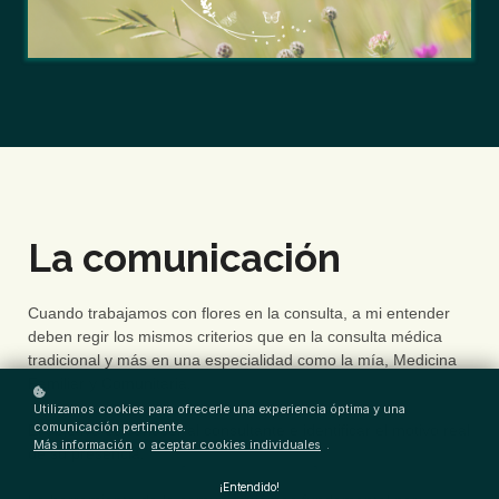
La comunicación
Cuando trabajamos con flores en la consulta, a mi entender
deben regir los mismos criterios que en la consulta médica
tradicional y más en una especialidad como la mía, Medicina
Familiar y Comunitaria.
Utilizamos cookies para ofrecerle una experiencia óptima y una
comunicación pertinente.
El objetivo es conocer al consultante e identificar el motivo real
Más información
o
aceptar cookies individuales
.
de su presencia.
¡Entendido!