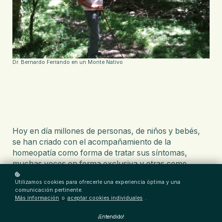
Dr. Bernardo Ferrando en un Monte Nativo
Hoy en día millones de personas, de niños y bebés,
se han criado con el acompañamiento de la
homeopatía como forma de tratar sus síntomas,
muchas veces en forma exclusiva y otras como
complemento inmunitario del tratamiento
Utilizamos cookies para ofrecerle una experiencia óptima y una
convencional.
comunicación pertinente.
Más información
o
aceptar cookies individuales
.
Hoy vemos en nuestra consulta señoras que las
conocimos de niñas o aún de bebés trayendo a sus
¡Entendido!