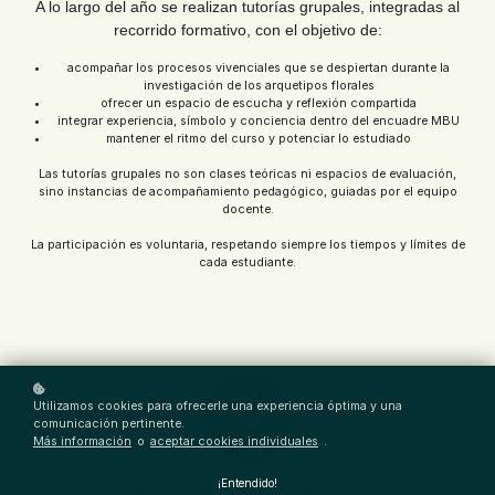
A lo largo del año se realizan tutorías grupales, integradas al
recorrido formativo, con el objetivo de:
acompañar los procesos vivenciales que se despiertan durante la
investigación de los arquetipos florales
ofrecer un espacio de escucha y reflexión compartida
integrar experiencia, símbolo y conciencia dentro del encuadre MBU
mantener el ritmo del curso y potenciar lo estudiado
Las tutorías grupales no son clases teóricas ni espacios de evaluación,
sino instancias de acompañamiento pedagógico, guiadas por el equipo
docente.
La participación es voluntaria, respetando siempre los tiempos y límites de
cada estudiante.
Utilizamos cookies para ofrecerle una experiencia óptima y una
comunicación pertinente.
Más información
o
aceptar cookies individuales
.
¡Entendido!
🤍 UN ENCUADRE CUIDADO Y RESPETUOSO