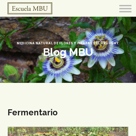
FERMENTARIO
Meditación
CURSOS
BOTICA
CONTACTO
MEDICINA NATURAL DE FLORES Y HIERBAS DEL URUGUAY.
Blog MBU
Fermentario